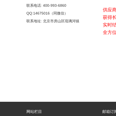
联系电话: 400-993-6860
供应
QQ:14675016（同微信）
获得
联系地址: 北京市房山区琉璃河镇
实时
全方
网站栏目
邮箱订