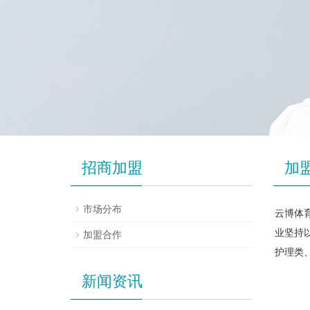
招商加盟
加
市场分布
云博体育
业坚持
加盟合作
护理类
新闻资讯