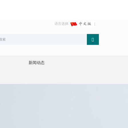
语言选择:
新闻动态