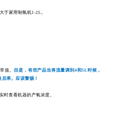
大于家用制氧机1-2L。
正常值。
但是，有些产品当将流量调到4和5L时候，
良后果。应该警惕！
实时查看机器的产氧浓度。