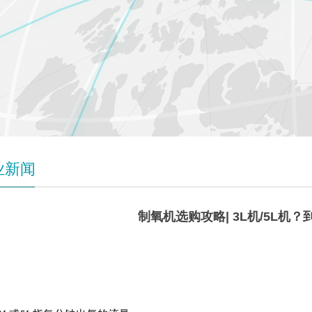
业新闻
制氧机选购攻略| 3L机/5L机
3L
机&5L机，应该怎