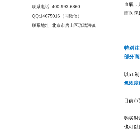
血氧，
联系电话: 400-993-6860
而医院
QQ:14675016（同微信）
联系地址: 北京市房山区琉璃河镇
特别注
部分商
以5L
氧浓度
目前市
购买时
也可以